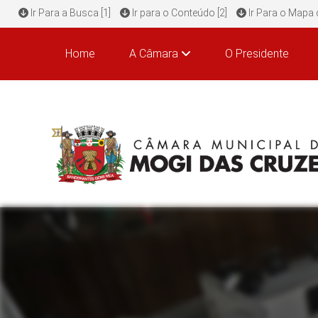
Ir Para a Busca [1]
Ir para o Conteúdo [2]
Ir Para o Mapa d
Home
A Câmara
O Presidente