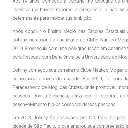
Aos 14 anos, começou a trabalhar no açougue de um 
incentivou a buscar maiores aspirações e a não se co
determinante para moldar sua ambição.
Após concluir o Ensino Médio nas Escolas Estaduais Ar
Johnny ingressou na Faculdade do Clube Náutico Mo
2010. Prosseguiu com uma pós-graduação em Administraç
para Pessoas com Deficiência pela Universidade de Mogi
Johnny começou sua carreira no Clube Náutico Mogiano,
de inclusão através do esporte. Em 2010, foi convid
Paradesporto de Mogi das Cruzes, onde promoveu momen
pessoas com deficiência, utilizando o esporte c
desenvolvimento bio-psicossocial dessas pessoas.
Em 2018, Johnny foi convidado por Cid Torquato para 
cidade de São Paulo, o que ampliou sua compreensão sob