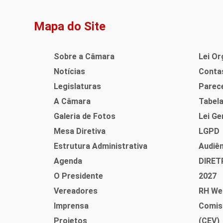
Mapa do Site
Sobre a Câmara
Lei Or
Notícias
Contas
Legislaturas
Parec
A Câmara
Tabel
Galeria de Fotos
Lei Ge
Mesa Diretiva
LGPD
Estrutura Administrativa
Audiên
Agenda
DIRET
O Presidente
2027
Vereadores
RH We
Imprensa
Comis
Projetos
(CEV)