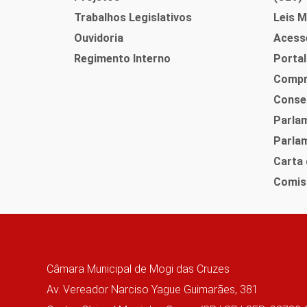
Trabalhos Legislativos
Leis M
Ouvidoria
Acess
Regimento Interno
Portal
Compr
Consel
Parlam
Parlam
Carta 
Comis
Câmara Municipal de Mogi das Cruzes
Av. Vereador Narciso Yague Guimarães, 381