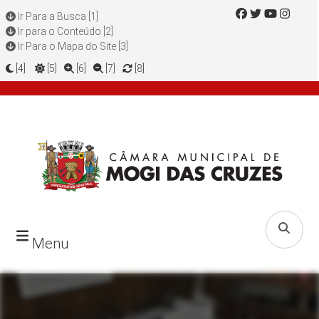
Ir Para a Busca [1]
Ir para o Conteúdo [2]
Ir Para o Mapa do Site [3]
[4]
[5]
[6]
[7]
[8]
Menu