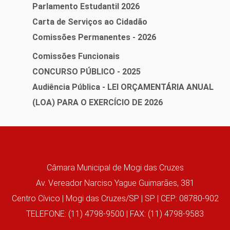
Parlamento Estudantil 2026
Carta de Serviços ao Cidadão
Comissões Permanentes - 2026
Comissões Funcionais
CONCURSO PÚBLICO - 2025
Audiência Pública - LEI ORÇAMENTÁRIA ANUAL
(LOA) PARA O EXERCÍCIO DE 2026
Câmara Municipal de Mogi das Cruzes
Av. Vereador Narciso Yague Guimarães, 381
Centro Cívico | Mogi das Cruzes/SP | SP | CEP: 08780-902
TELEFONE: (11) 4798-9500 | FAX: (11) 4798-9583