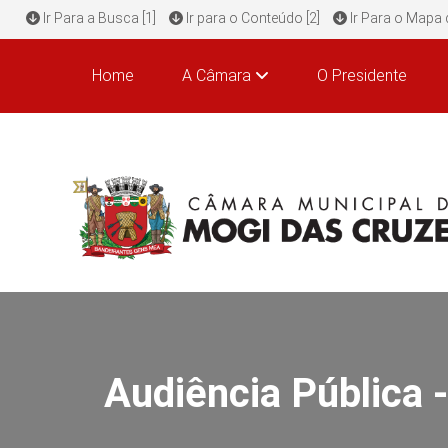
Ir Para a Busca [1]
Ir para o Conteúdo [2]
Ir Para o Mapa d
Home
A Câmara
O Presidente
Audiência Públic