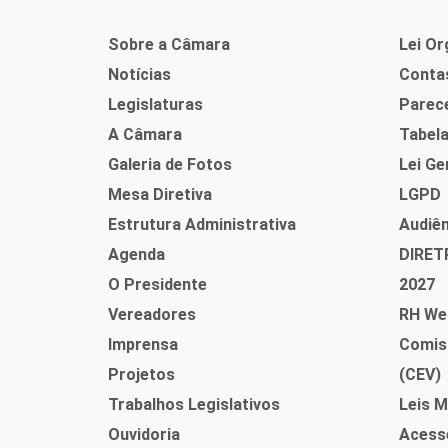
Sobre a Câmara
Lei Or
Notícias
Contas
Legislaturas
Parec
A Câmara
Tabel
Galeria de Fotos
Lei Ge
Mesa Diretiva
LGPD
Estrutura Administrativa
Audiên
Agenda
DIRET
O Presidente
2027
Vereadores
RH We
Imprensa
Comis
Projetos
(CEV)
Trabalhos Legislativos
Leis M
Ouvidoria
Acess