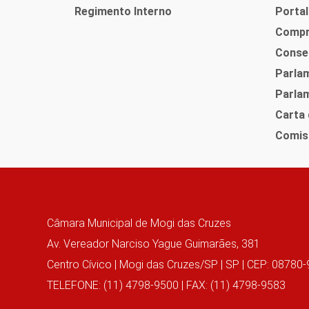
Regimento Interno
Portal
Compr
Consel
Parlam
Parlam
Carta 
Comis
Câmara Municipal de Mogi das Cruzes
Av. Vereador Narciso Yague Guimarães, 381
Centro Cívico | Mogi das Cruzes/SP | SP | CEP: 08780
TELEFONE: (11) 4798-9500 | FAX: (11) 4798-9583