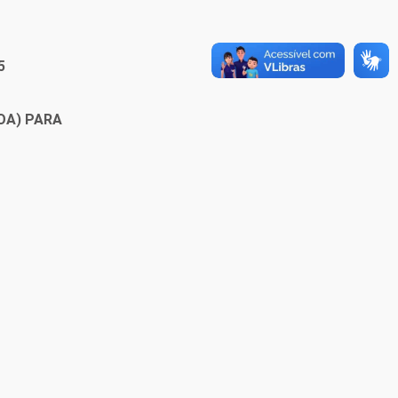
5
OA) PARA