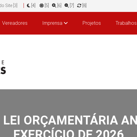
o Site [3]
[4]
[5]
[6]
[7]
[8]
Vereadores
Imprensa
Projetos
Trabalhos
a - LEI ORÇAMENTÁRIA A
EXERCÍCIO DE 2026