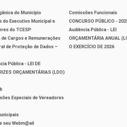
gânica do Município
Comissões Funcionais
 do Executivo Municipal e
CONCURSO PÚBLICO - 202
eres do TCESP
Audiência Pública - LEI
a de Cargos e Remunerações
ORÇAMENTÁRIA ANUAL (L
ral de Proteção de Dados –
O EXERCÍCIO DE 2026
cia Pública - LEI DE
RIZES ORÇAMENTÁRIAS (LDO)
b
sões Especiais de Vereadores
unicipais
e seu Webm@ail