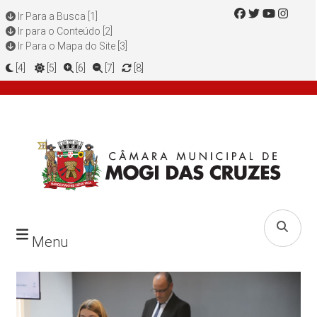
Ir Para a Busca [1]
Ir para o Conteúdo [2]
Ir Para o Mapa do Site [3]
[4]
[5]
[6]
[7]
[8]
Menu