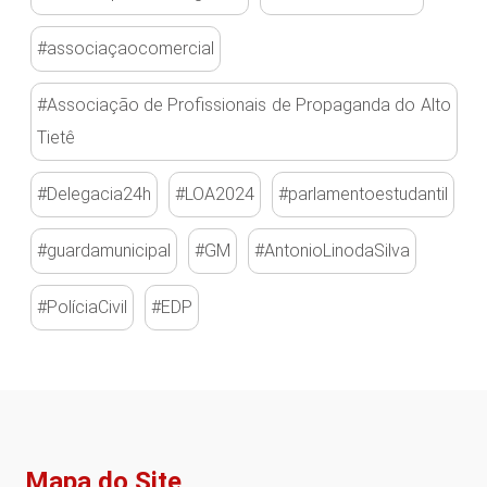
#associaçaocomercial
#Associação de Profissionais de Propaganda do Alto
Tietê
#Delegacia24h
#LOA2024
#parlamentoestudantil
#guardamunicipal
#GM
#AntonioLinodaSilva
#PolíciaCivil
#EDP
Mapa do Site