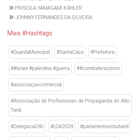
PRISCILA YAMAGAMI KÄHLER
JOHNNY FERNANDES DA SILVEIRA
Mais #Hashtags
#GuardaMunicipal
#SantaCasa
#Prefeitura
##israel #palestina #guerra
##combateracismo
#associaçaocomercial
#Associação de Profissionais de Propaganda do Alto
Tietê
#Delegacia24h
#LOA2024
#parlamentoestudantil